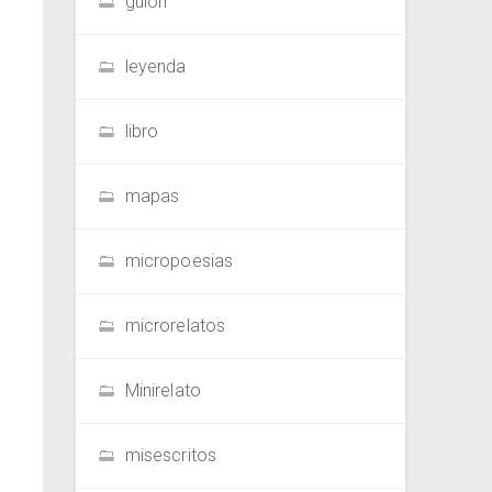
guion
leyenda
libro
mapas
micropoesias
microrelatos
Minirelato
misescritos