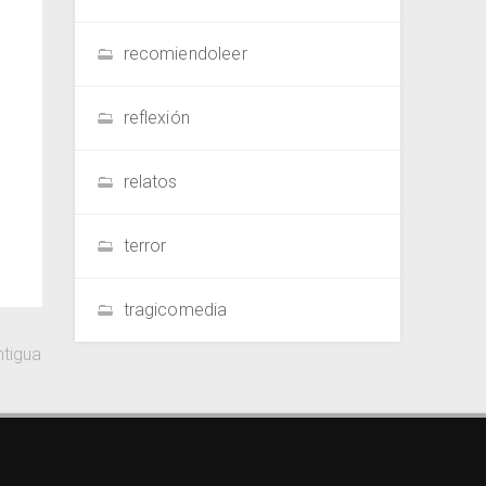
recomiendoleer
reflexión
relatos
terror
tragicomedia
ntigua