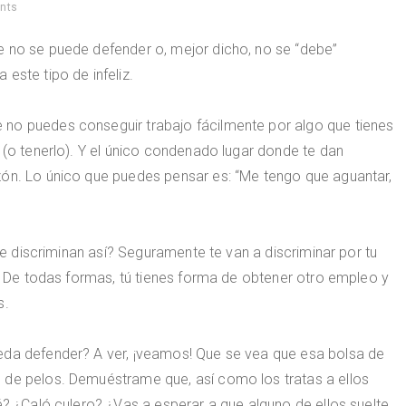
nts
e no se puede defender o, mejor dicho, no se “debe”
este tipo de infeliz.
no puedes conseguir trabajo fácilmente por algo que tienes
 (o tenerlo). Y el único condenado lugar donde te dan
zón. Lo único que puedes pensar es: “Me tengo que aguantar,
 te discriminan así? Seguramente te van a discriminar por tu
a? De todas formas, tú tienes forma de obtener otro empleo y
s.
eda defender? A ver, ¡veamos! Que se vea que esa bolsa de
 de pelos. Demuéstrame que, así como los tratas a ellos
é? ¿Caló culero? ¿Vas a esperar a que alguno de ellos suelte