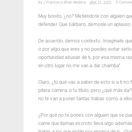
By
J Francisco Khan Medina
abril 21, 2021
0 Comme
Muy bonito, ¿no? Metiéndote con alguien qu
defender. Qué bárbaro, démosle un aplauso a 
De acuerdo, demos contexto: Imagínate que 
o por algo que eres y no puedes evitar serlo
oportunidad abusan de ti, por esa misma ra
en otro lugar no me van a dar chamba”.
Claro, ¿tú qué vas a saber de esto si a ti no
pitera carrera, o tu título, pero ¿qué más d
no te van a poner tantas trabas como a ello
¿Por qué no te pones con alguien que se pu
carne que llamas escroto lleva algo además
tratas a los que están por encima de ti. ¿Qu