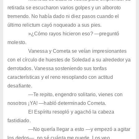
retirada se escucharon varios golpes y un alboroto
tremendo. No había dado ni diez pasos cuando el
último relictum cayó noqueado a sus pies.
»¿Cómo rayos hicieron eso? —preguntó
molesto.
Vanessa y Cometa se veían impresionantes
con el círculo de huestes de Soledad a su alrededor ya
derrotados. Vanessa sosteniendo sus tonfas
características y el reno resoplando con actitud
desafiante.
—Te repito, engendro solitario, vienes con
nosotros ¡YA! —habló determinado Cometa.
El Espíritu resopló y agachó la cabeza
fastidiado.
—No quería llegar a esto —y empezó a agitar
los dedos—, no sé cuánta me quede. Los veo