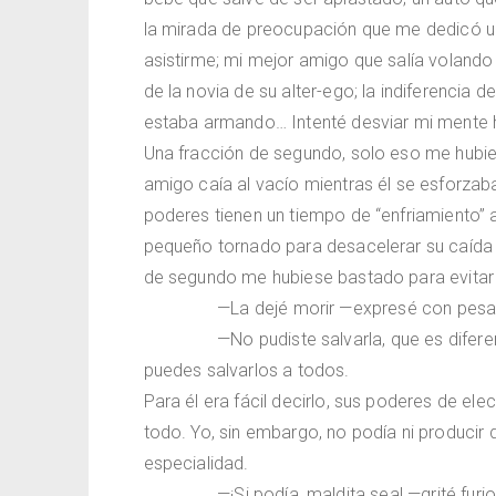
la mirada de preocupación que me dedicó un
asistirme; mi mejor amigo que salía volando 
de la novia de su alter-ego; la indiferencia
estaba armando… Intenté desviar mi mente h
Una fracción de segundo, solo eso me hubie
amigo caía al vacío mientras él se esforzab
poderes tienen un tiempo de “enfriamiento”
pequeño tornado para desacelerar su caída no
de segundo me hubiese bastado para evitar 
—La dejé morir —expresé con pesa
—No pudiste salvarla, que es difer
puedes salvarlos a todos.
Para él era fácil decirlo, sus poderes de ele
todo. Yo, sin embargo, no podía ni producir
especialidad.
—¡Si podía, maldita sea! —grité fur