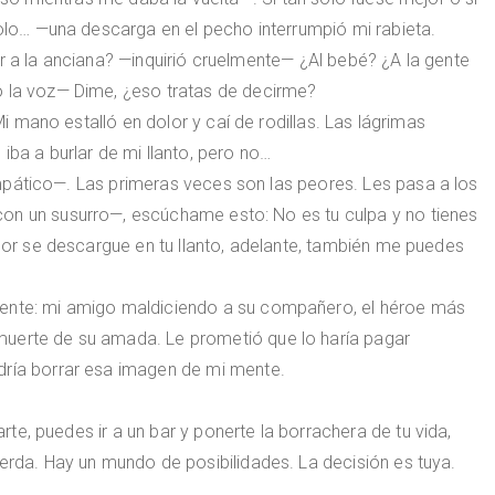
solo… —una descarga en el pecho interrumpió mi rabieta.
r a la anciana? —inquirió cruelmente— ¿Al bebé? ¿A la gente
ó la voz— Dime, ¿eso tratas de decirme?
 Mi mano estalló en dolor y caí de rodillas. Las lágrimas
iba a burlar de mi llanto, pero no…
pático—. Las primeras veces son las peores. Les pasa a los
on un susurro—, escúchame esto: No es tu culpa y no tienes
olor se descargue en tu llanto, adelante, también me puedes
mente: mi amigo maldiciendo a su compañero, el héroe más
uerte de su amada. Le prometió que lo haría pagar
dría borrar esa imagen de mi mente.
e, puedes ir a un bar y ponerte la borrachera de tu vida,
ierda. Hay un mundo de posibilidades. La decisión es tuya.