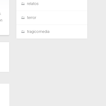
relatos
.
terror
ón
tragicomedia