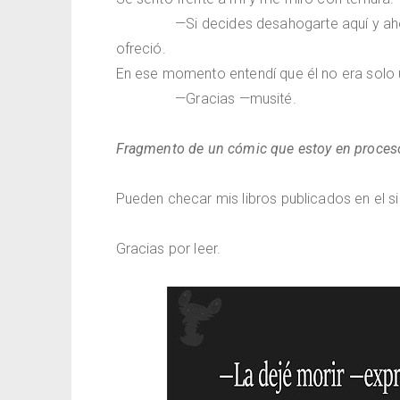
—Si decides desahogarte aquí y a
ofreció.
En ese momento entendí que él no era solo u
—Gracias —musité.
Fragmento de un cómic que estoy en proceso 
Pueden checar mis libros publicados en el s
Gracias por leer.