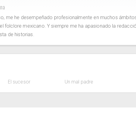
ina
ico, me he desempeñado profesionalmente en muchos ámbitos
 el folclore mexicano. Y siempre me ha apasionado la redacci
sta de historias.
El sucesor
Un mal padre