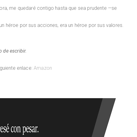
hora, me quedaré contigo hasta que sea prudente —se
n héroe por sus acciones, era un héroe por sus valores.
de escribir.
iguiente enlace:
Amazon