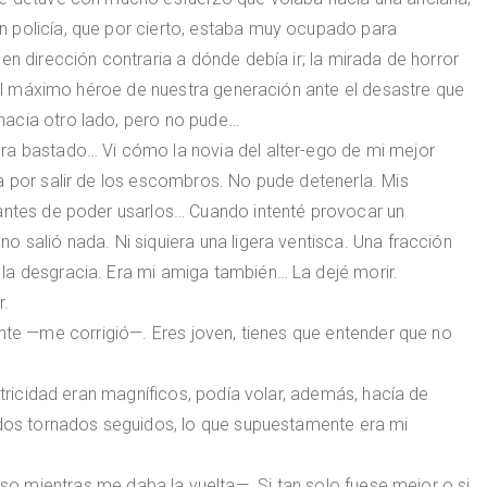
 policía, que por cierto, estaba muy ocupado para
en dirección contraria a dónde debía ir; la mirada de horror
 del máximo héroe de nuestra generación ante el desastre que
acia otro lado, pero no pude…
ra bastado… Vi cómo la novia del alter-ego de mi mejor
a por salir de los escombros. No pude detenerla. Mis
 antes de poder usarlos… Cuando intenté provocar un
 salió nada. Ni siquiera una ligera ventisca. Una fracción
la desgracia. Era mi amiga también… La dejé morir.
r.
ente —me corrigió—. Eres joven, tienes que entender que no
ctricidad eran magníficos, podía volar, además, hacía de
 dos tornados seguidos, lo que supuestamente era mi
ioso mientras me daba la vuelta—. Si tan solo fuese mejor o si