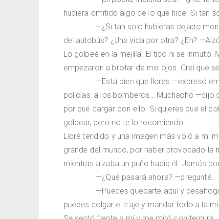
hubiera omitido algo de lo que hice. Si tan 
—¿Si tan solo hubieras dejado mori
del autobús? ¿Una vida por otra? ¿Eh? —Alz
Lo golpeé en la mejilla. El tipo ni se inmutó.
empezaron a brotar de mis ojos. Creí que se 
—Está bien que llores —expresó em
policías, a los bomberos… Muchacho —dijo c
por qué cargar con ello. Si quieres que el d
golpear, pero no te lo recomiendo.
Lloré tendido y una imagen más voló a mi 
grande del mundo, por haber provocado la m
mientras alzaba un puño hacia él. Jamás po
—¿Qué pasará ahora? —pregunté.
—Puedes quedarte aquí y desahogart
puedes colgar el traje y mandar todo a la m
Se sentó frente a mí y me miró con ternura.