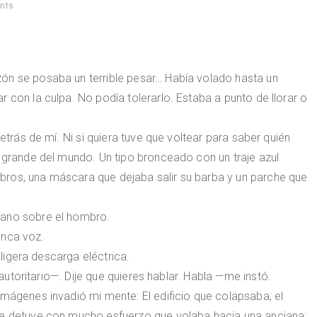
nts
ón se posaba un terrible pesar… Había volado hasta un
 con la culpa. No podía tolerarlo. Estaba a punto de llorar o
detrás de mí. Ni si quiera tuve que voltear para saber quién
s grande del mundo. Un tipo bronceado con un traje azul
ros, una máscara que dejaba salir su barba y un parche que
mano sobre el hombro.
onca voz.
igera descarga eléctrica.
toritario—. Dije que quieres hablar. Habla —me instó.
imágenes invadió mi mente: El edificio que colapsaba; el
ue detuve con mucho esfuerzo que volaba hacia una anciana;