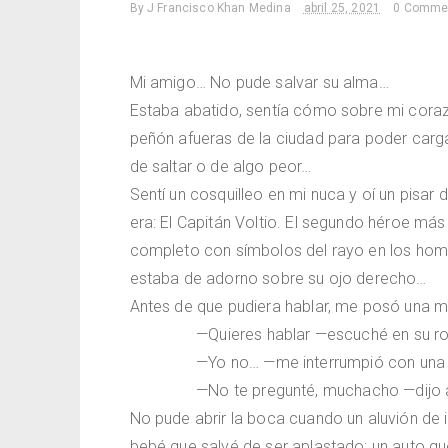
By
J Francisco Khan Medina
abril 25, 2021
0 Comme
Mi amigo… No pude salvar su alma…
Estaba abatido, sentía cómo sobre mi coraz
peñón afueras de la ciudad para poder cargar
de saltar o de algo peor…
Sentí un cosquilleo en mi nuca y oí un pisar 
era: El Capitán Voltio. El segundo héroe má
completo con símbolos del rayo en los homb
estaba de adorno sobre su ojo derecho…
Antes de que pudiera hablar, me posó una 
—Quieres hablar —escuché en su r
—Yo no… —me interrumpió con una l
—No te pregunté, muchacho —dijo au
No pude abrir la boca cuando un aluvión de 
bebé que salvé de ser aplastado; un auto q